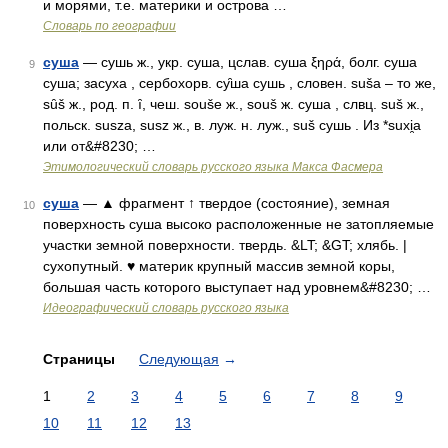
и морями, т.е. материки и острова …
Словарь по географии
суша
— сушь ж., укр. суша, цслав. суша ξηρά, болг. суша
9
суша; засуха , сербохорв. су̑ша сушь , словен. sušа – то же,
sȗš ж., род. п. ȋ, чеш. souše ж., souš ж. суша , слвц. suš ж.,
польск. susza, susz ж., в. луж. н. луж., suš сушь . Из *suхi̯a
или от&#8230; …
Этимологический словарь русского языка Макса Фасмера
суша
— ▲ фрагмент ↑ твердое (состояние), земная
10
поверхность суша высоко расположенные не затопляемые
участки земной поверхности. твердь. &LT; &GT; хлябь. |
сухопутный. ♥ материк крупный массив земной коры,
большая часть которого выступает над уровнем&#8230; …
Идеографический словарь русского языка
Страницы
Следующая
→
1
2
3
4
5
6
7
8
9
10
11
12
13