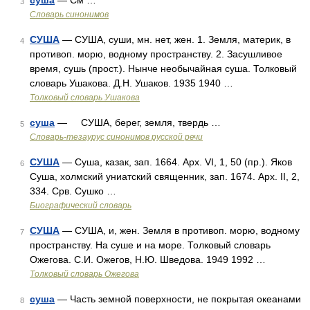
суша
— См …
3
Словарь синонимов
СУША
— СУША, суши, мн. нет, жен. 1. Земля, материк, в
4
противоп. морю, водному пространству. 2. Засушливое
время, сушь (прост.). Нынче необычайная суша. Толковый
словарь Ушакова. Д.Н. Ушаков. 1935 1940 …
Толковый словарь Ушакова
суша
— СУША, берег, земля, твердь …
5
Словарь-тезаурус синонимов русской речи
СУША
— Суша, казак, зап. 1664. Арх. VI, 1, 50 (пр.). Яков
6
Суша, холмский униатский священник, зап. 1674. Арх. II, 2,
334. Срв. Сушко …
Биографический словарь
СУША
— СУША, и, жен. Земля в противоп. морю, водному
7
пространству. На суше и на море. Толковый словарь
Ожегова. С.И. Ожегов, Н.Ю. Шведова. 1949 1992 …
Толковый словарь Ожегова
суша
— Часть земной поверхности, не покрытая океанами
8